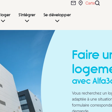
Carte
Actualités
 loger
S'intégrer
Se développer
55 ans
L’association
Faire 
logem
Expertise
avec Alfa3
Nous rejoindre
Vous recherchez un lo
adaptée à une situation
formulaire correspondant
demande.