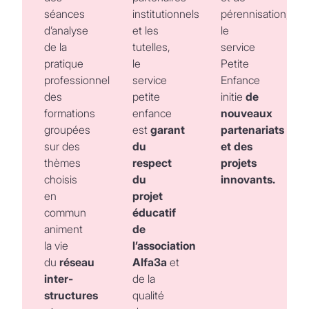
séances
institutionnels
pérennisation,
d’analyse
et les
le
de la
tutelles,
service
pratique
le
Petite
professionnelle,
service
Enfance
des
petite
initie
de
formations
enfance
nouveaux
groupées
est
garant
partenariats
sur des
du
et des
thèmes
respect
projets
choisis
du
innovants.
en
projet
commun
éducatif
animent
de
la vie
l’association
du
réseau
Alfa3a
et
inter-
de la
structures
qualité