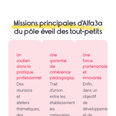
Missions principales d'Alfa3a
du pôle éveil des tout-petits
Un
Une
Une
soutien
garantie
force
dans la
de
partenariale
pratique
cohérence
et
professionnelle
pédagogique
innovante
Des
Trait
Enfin,
réunions
d’union
dans un
et
entre les
objectif
ateliers
établissements,
de
thématiques,
les
développement
des
partenaires
et de