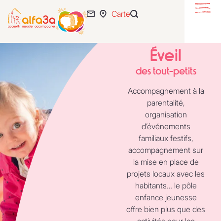
Carte
S’éveiller
Se loger
Éveil
S’intégrer
des tout-petits
Se développer
Accompagnement à la
parentalité,
Actualités
organisation
d’événements
55 ans
familiaux festifs,
L’association
accompagnement sur
la mise en place de
Expertise
projets locaux avec les
Nous rejoindre
habitants… le pôle
enfance jeunesse
offre bien plus que des
activités pour les