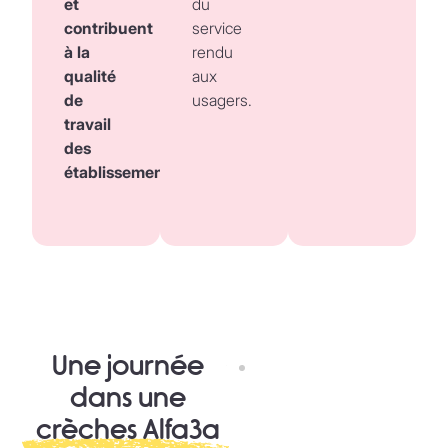
et
du
contribuent
service
à la
rendu
qualité
aux
de
usagers.
travail
des
établissements.
Une journée
dans une
crèches Alfa3a