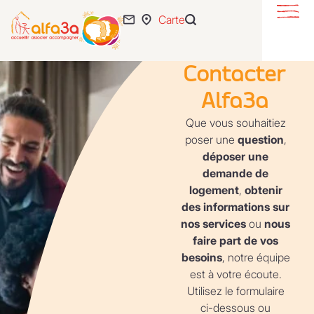
Carte
S’éveiller
Se loger
Contacter
S’intégrer
Alfa3a
Se développer
Que vous souhaitiez
poser une
question
,
déposer une
Actualités
demande de
55 ans
logement
,
obtenir
des informations sur
L’association
nos services
ou
nous
Expertise
faire part de vos
besoins
, notre équipe
Nous rejoindre
est à votre écoute.
Utilisez le formulaire
ci-dessous ou