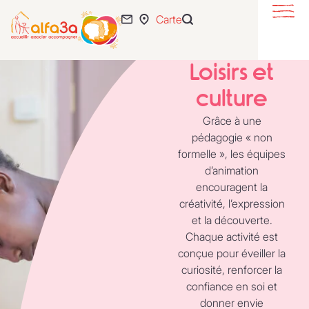
Carte
S’éveiller
Se loger
Loisirs et
S’intégrer
culture
Se développer
Grâce à une
pédagogie « non
formelle », les équipes
Actualités
d’animation
55 ans
encouragent la
créativité, l’expression
L’association
et la découverte.
Expertise
Chaque activité est
conçue pour éveiller la
Nous rejoindre
curiosité, renforcer la
confiance en soi et
donner envie