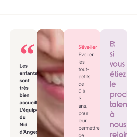
Et
S'éveiller
si
Eveiller
les
vous
Les
tout-
étiez
enfants
petits
sont
le
de
très
0 à
procha
bien
3
accueillis.
talent
ans,
L’équipe
pour
à
du
leur
nous
Nid
permettre
d’Anges
rejoind
de