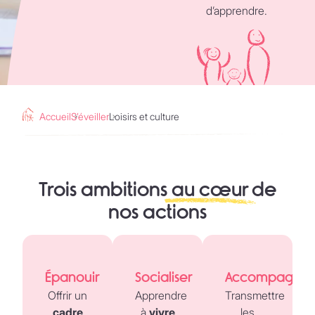
d’apprendre.
Accueil
S’éveiller
Loisirs et culture
Trois ambitions
au cœur
de
nos actions
Épanouir
Socialiser
Accompagner
Offrir un
Apprendre
Transmettre
cadre
à
vivre
les