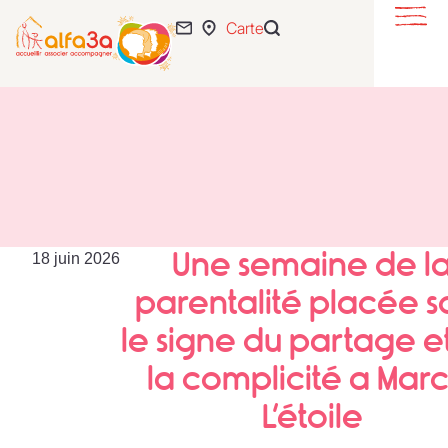
Carte
S’éveiller
Se loger
S’intégrer
Se développer
Actualités
Une semaine de l
18 juin 2026
55 ans
parentalité placée s
L’association
le signe du partage e
Expertise
la complicité a Marc
Nous rejoindre
L’étoile