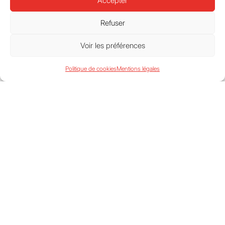
Accepter
La semaine s’est terminée
le vendredi 22 mai avec le
Refuser
spectacle
« Le Chant des
Lucioles »
, un moment
Voir les préférences
musical qui a enchanté les
plus jeunes.
Politique de cookies
Mentions légales
Une mobilisation collective
saluée
Riche en rencontres et en
moments de partage, cette
Semaine de la parentalité
a rencontré un franc
succès. Les familles ont
salué la qualité des
animations ainsi que
l’engagement des
professionnels mobilisés
pour l’événement.