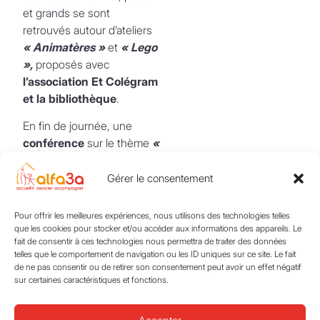
et grands se sont
retrouvés autour d’ateliers
« Animatères »
et
« Lego
»,
proposés avec
l’association Et Colégram
et la bibliothèque
.
En fin de journée, une
conférence
sur le thème
«
Entre complicité et
compromis »
a permis aux
Gérer le consentement
parents d’adolescents
d’explorer des pistes
Pour offrir les meilleures expériences, nous utilisons des technologies telles
concrètes pour améliorer
que les cookies pour stocker et/ou accéder aux informations des appareils. Le
fait de consentir à ces technologies nous permettra de traiter des données
l’écoute et la
telles que le comportement de navigation ou les ID uniques sur ce site. Le fait
communication avec leurs
de ne pas consentir ou de retirer son consentement peut avoir un effet négatif
enfants.
sur certaines caractéristiques et fonctions.
Une clôture poétique