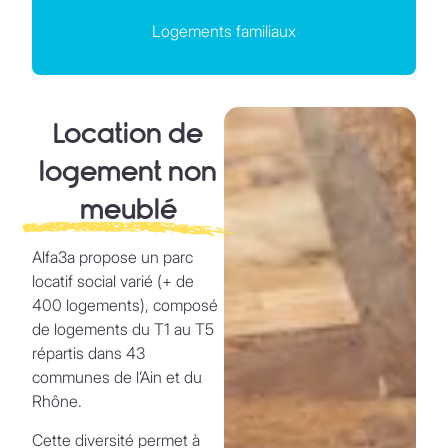
Logements familiaux
Location de
logement non
meublé
Alfa3a propose un parc
locatif social varié (+ de
400 logements), composé
de logements du T1 au T5
répartis dans 43
communes de l’Ain et du
Rhône.
Cette diversité permet à