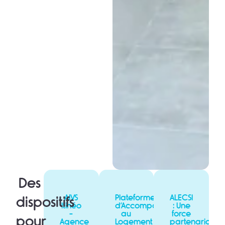
Des
AIVS
Plateforme
ALECSI
dispositifs
Itinéo
d’Accompagnement
: Une
-
au
force
pour
Agence
Logement
partenariale