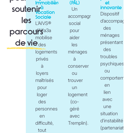
Immobilière
(PAL)
et
soutenir
à
innovante
Un
Vocation
Dispositif
accompagnement
Sociale
les
d’accompagne
L’AIVS®
social
des
parcours
d’Alfa3a
pour
ménages
mobilise
aider
de vie
présentant
des
les
des
logements
ménages
troubles
privés
à
psychiques
à
conserver
ou
loyers
ou
comportement
maîtrisés
trouver
en
pour
un
lien
loger
logement
avec
des
(co-
une
personnes
géré
situation
en
avec
d’instabilité
difficulté,
Tremplin).
(partenariat
tout