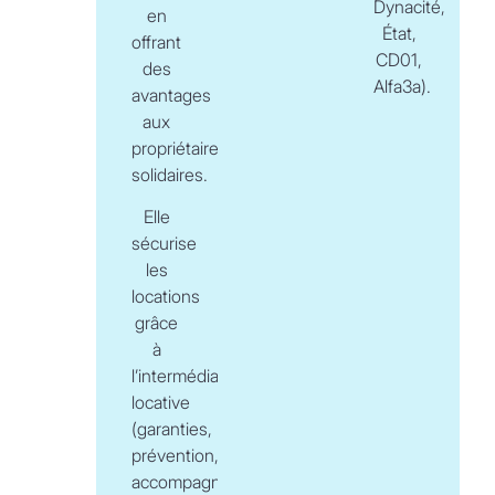
Dynacité,
en
État,
offrant
CD01,
des
Alfa3a).
avantages
aux
propriétaires
solidaires.
Elle
sécurise
les
locations
grâce
à
l’intermédiation
locative
(garanties,
prévention,
accompagnement