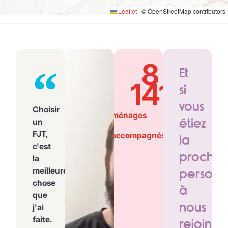
Leaflet
|
© OpenStreetMap contributors
8
Et
141
si
vous
Choisir
ménages
étiez
un
FJT,
accompagnés
la
c'est
prochai
la
meilleure
person
chose
à
que
nous
j'ai
faite.
rejoindr