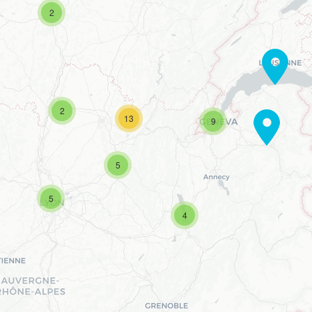
2
2
13
9
5
5
4