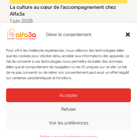
La culture au cœur de l’accompagnement chez
Alfa3a
1 juin 2026
Logement accompagné
Gérer le consentement
Pour offrir les meilleures expériences, nous utilisons des technologies telles
que les cookies pour stocker et/ou accéder aux informations des appareils. Le
fait de consentir à ces technologies nous permettra de traiter des données
telles que le comportement de navigation ou les ID uniques sur ce site. Le fait
de ne pas consentir ou de retirer son consentement peut avoir un effet négatif
sur certaines caractéristiques et fonctions.
Accepter
Refuser
Un partenariat renforcé entre Alfa3a et le CPA au
service des résidents de Viriat
Voir les préférences
25 mai 2026
Politique de cookies
Mentions légales