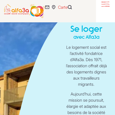
Carte
S’éveiller
Se loger
Se loger
S’intégrer
avec Alfa3a
Se développer
Le logement social est
l’activité fondatrice
Actualités
d’Alfa3a. Dès 1971,
l’association offrait déjà
55 ans
des logements dignes
L’association
aux travailleurs
migrants.
Expertise
Aujourd’hui, cette
Nous rejoindre
mission se poursuit,
élargie et adaptée aux
besoins de la société