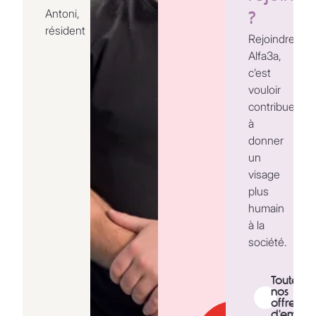
Antoni,
?
résident
Rejoindre
Alfa3a,
c’est
vouloir
contribuer
à
donner
un
visage
plus
humain
à la
société.
Toutes
nos
offres
d'emploi