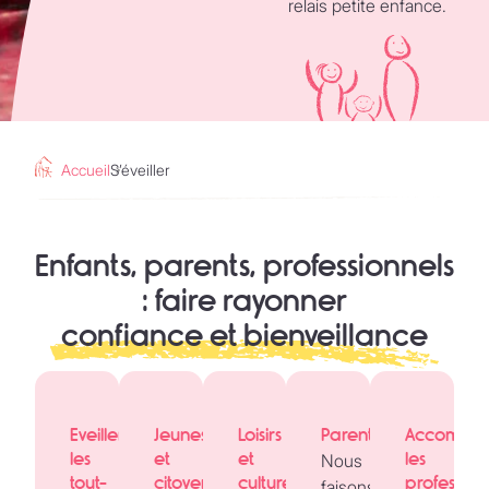
relais petite enfance.
Accueil
S’éveiller
Enfants, parents, professionnels
: faire rayonner
confiance et bienveillance
Eveiller
Jeunesse
Loisirs
Parentalité
Accompa
les
et
et
les
Nous
tout-
citoyenneté
culture
profession
faisons