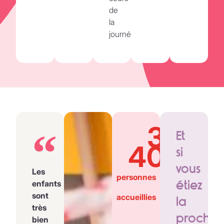
de
la
journée.
3
Et
400
si
vous
Les
personnes
étiez
enfants
sont
accueillies
la
très
prochai
bien