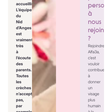
accueillis.
person
L’équipe
à
du
nous
Nid
d’Anges
rejoindr
est
?
vraiment
très
Rejoindre
à
Alfa3a,
l’écoute
c’est
des
vouloir
parents.
contribuer
Toutes
à
les
donner
crèches
un
n’acceptent
visage
pas,
plus
par
humain
exemple,
à la