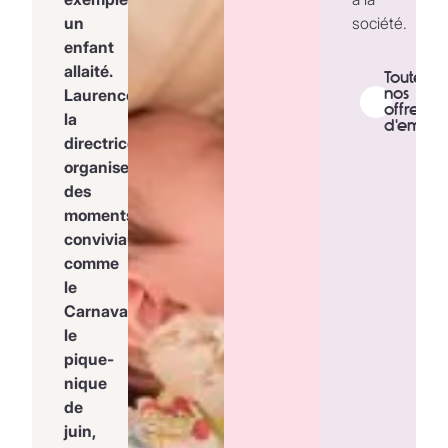
un
société.
enfant
allaité.
Toutes
nos
Laurence,
offres
la
d'emploi
directrice,
organise
des
moments
conviviaux
comme
le
Carnaval,
le
pique-
nique
de
juin,