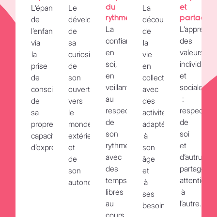
du
et
L’épanouissement
Le
La
rythme
partage
de
développement
découverte
La
L’apprenti
l’enfant,
de
de
confiance
des
via
sa
la
en
valeurs
la
curiosité,
vie
soi,
individuell
prise
de
en
en
et
de
son
collectivité
veillant
sociales
conscience
ouverture
avec
au
:
de
vers
des
respect
respect
sa
le
activités
de
de
propre
monde
adaptées
son
soi
capacité
extérieur
à
rythme,
et
d’expression.
et
son
avec
d’autrui,
de
âge
des
partage,
son
et
temps
attention
autonomie.
à
libres
à
ses
au
l’autre.
besoins.
cours