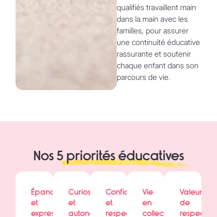
qualifiés travaillent main
dans la main avec les
familles, pour assurer
une continuité éducative
rassurante et soutenir
chaque enfant dans son
parcours de vie.
Nos 5
priorités éducatives
Épanouissement
Curiosité
Confiance
Vie
Valeurs
et
et
et
en
de
expression
autonomie
respect
collectivité
respect