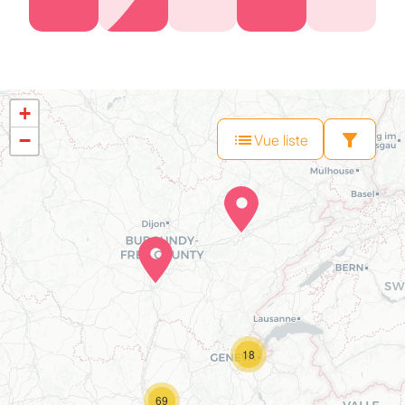
+
−
Vue liste
18
69