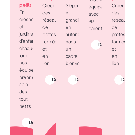
petits
Créer
S’épanouir
Créer
équipe
En
des
et
des
avec
crèche
réseaux
grandir
réseaux
les
et
de
en
de
parents
jardins
professionnels
autonomie
profession
d’enfants,
formés
dans
formés
Découvrir
chaque
et
un
et
jour,
en
cadre
en
nos
lien
bienveillant.
lien
équipes
prennent
Découvrir
Découvrir
Décou
soin
des
tout-
petits
Découvrir