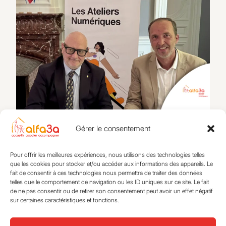
Alfa3a x Orange : accompagner les jeunes face aux
enjeux du numérique
Gérer le consentement
26 mai 2026
Pour offrir les meilleures expériences, nous utilisons des technologies telles
que les cookies pour stocker et/ou accéder aux informations des appareils. Le
fait de consentir à ces technologies nous permettra de traiter des données
telles que le comportement de navigation ou les ID uniques sur ce site. Le fait
de ne pas consentir ou de retirer son consentement peut avoir un effet négatif
S’éveiller
Actualités
sur certaines caractéristiques et fonctions.
Se loger
L’association
S’intégrer
Expertise