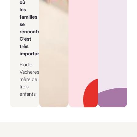
où
les
familles
se
rencontrent.
C’est
très
important.
Élodie
Vacheresse,
mère de
trois
enfants