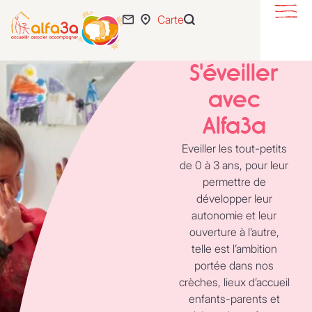
Carte
S’éveiller
Se loger
S'éveiller
S’intégrer
avec
Se développer
Alfa3a
Eveiller les tout-petits
Actualités
de 0 à 3 ans, pour leur
permettre de
55 ans
développer leur
L’association
autonomie et leur
ouverture à l’autre,
Expertise
telle est l’ambition
Nous rejoindre
portée dans nos
crèches, lieux d’accueil
enfants-parents et