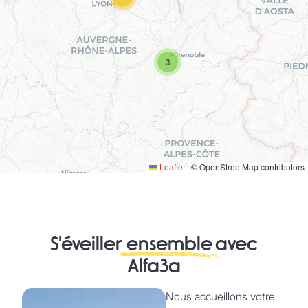
3
Leaflet
|
© OpenStreetMap contributors
S'éveiller
ensemble
avec
Alfa3a
Nous accueillons votre