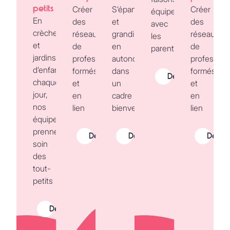
petits
Créer
S’épanouir
Créer
équipe
En
des
et
des
avec
crèche
réseaux
grandir
réseaux
les
et
de
en
de
parents
jardins
professionnels
autonomie
profession
d’enfants,
formés
dans
formés
Découvrir
chaque
et
un
et
jour,
en
cadre
en
nos
lien
bienveillant.
lien
équipes
prennent
Découvrir
Découvrir
Décou
soin
des
tout-
petits
Découvrir