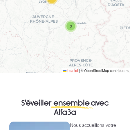
3
Leaflet
|
© OpenStreetMap contributors
S'éveiller
ensemble
avec
Alfa3a
Nous accueillons votre