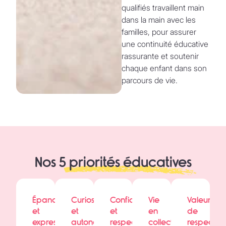
qualifiés travaillent main
dans la main avec les
familles, pour assurer
une continuité éducative
rassurante et soutenir
chaque enfant dans son
parcours de vie.
Nos 5
priorités éducatives
Épanouissement
Curiosité
Confiance
Vie
Valeurs
et
et
et
en
de
expression
autonomie
respect
collectivité
respect