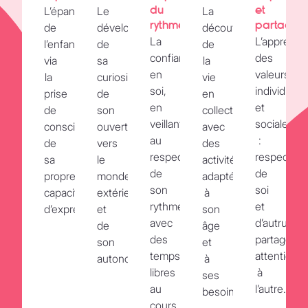
du
et
L’épanouissement
Le
La
rythme
partage
de
développement
découverte
La
L’apprenti
l’enfant,
de
de
confiance
des
via
sa
la
en
valeurs
la
curiosité,
vie
soi,
individuell
prise
de
en
en
et
de
son
collectivité
veillant
sociales
conscience
ouverture
avec
au
:
de
vers
des
respect
respect
sa
le
activités
de
de
propre
monde
adaptées
son
soi
capacité
extérieur
à
rythme,
et
d’expression.
et
son
avec
d’autrui,
de
âge
des
partage,
son
et
temps
attention
autonomie.
à
libres
à
ses
au
l’autre.
besoins.
cours