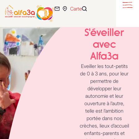
Carte
S’éveiller
Se loger
S'éveiller
S’intégrer
avec
Se développer
Alfa3a
Eveiller les tout-petits
Actualités
de 0 à 3 ans, pour leur
permettre de
55 ans
développer leur
L’association
autonomie et leur
ouverture à l’autre,
Expertise
telle est l’ambition
Nous rejoindre
portée dans nos
crèches, lieux d’accueil
enfants-parents et