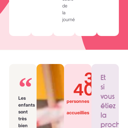
de
la
journée.
3
Et
400
si
vous
Les
personnes
étiez
enfants
sont
accueillies
la
très
prochai
bien