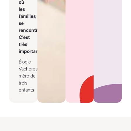
où
les
familles
se
rencontrent.
C’est
très
important.
Élodie
Vacheresse,
mère de
trois
enfants