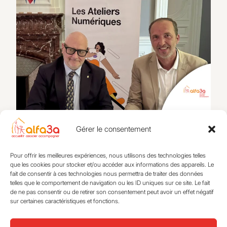
Alfa3a x Orange : accompagner les jeunes face aux
enjeux du numérique
Gérer le consentement
26 mai 2026
Pour offrir les meilleures expériences, nous utilisons des technologies telles
que les cookies pour stocker et/ou accéder aux informations des appareils. Le
fait de consentir à ces technologies nous permettra de traiter des données
telles que le comportement de navigation ou les ID uniques sur ce site. Le fait
de ne pas consentir ou de retirer son consentement peut avoir un effet négatif
S’éveiller
Actualités
sur certaines caractéristiques et fonctions.
Se loger
L’association
S’intégrer
Expertise