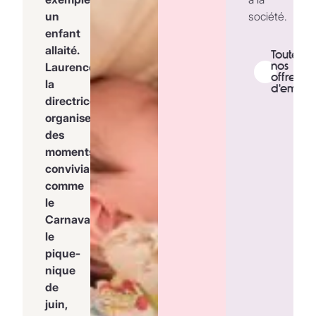
un
société.
enfant
allaité.
Toutes
nos
Laurence,
offres
la
d'emploi
directrice,
organise
des
moments
conviviaux
comme
le
Carnaval,
le
pique-
nique
de
juin,