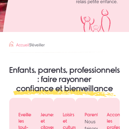
relais petite enfance.
Accueil
S’éveiller
Enfants, parents, professionnels
: faire rayonner
confiance et bienveillance
Eveiller
Jeunesse
Loisirs
Parentalité
Accompa
les
et
et
les
Nous
tout-
citoyenneté
culture
profession
faisons