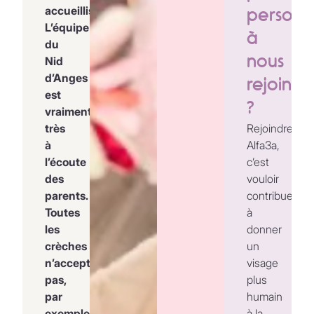
accueillis.
person
L’équipe
à
du
nous
Nid
d’Anges
rejoindr
est
?
vraiment
très
Rejoindre
à
Alfa3a,
l’écoute
c’est
des
vouloir
parents.
contribuer
Toutes
à
les
donner
crèches
un
n’acceptent
visage
pas,
plus
par
humain
exemple,
à la