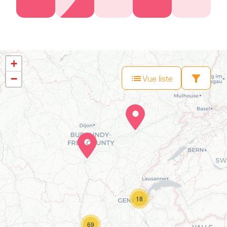
+
−
Vue liste
18
69