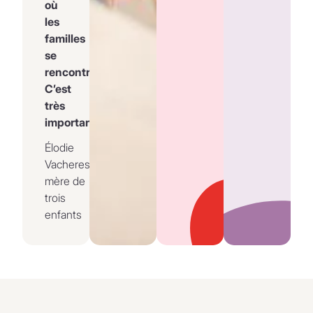
où
les
familles
se
rencontrent.
C’est
très
important.
Élodie
Vacheresse,
mère de
trois
enfants