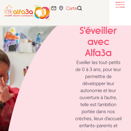
Carte
S’éveiller
Se loger
S'éveiller
S’intégrer
avec
Se développer
Alfa3a
Eveiller les tout-petits
Actualités
de 0 à 3 ans, pour leur
permettre de
55 ans
développer leur
L’association
autonomie et leur
ouverture à l’autre,
Expertise
telle est l’ambition
Nous rejoindre
portée dans nos
crèches, lieux d’accueil
enfants-parents et