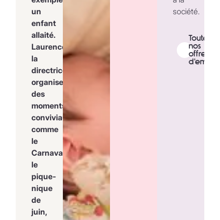
un
société.
enfant
allaité.
Toutes
nos
Laurence,
offres
la
d'emploi
directrice,
organise
des
moments
conviviaux
comme
le
Carnaval,
le
pique-
nique
de
juin,