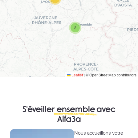
3
Leaflet
|
© OpenStreetMap contributors
S'éveiller
ensemble
avec
Alfa3a
Nous accueillons votre