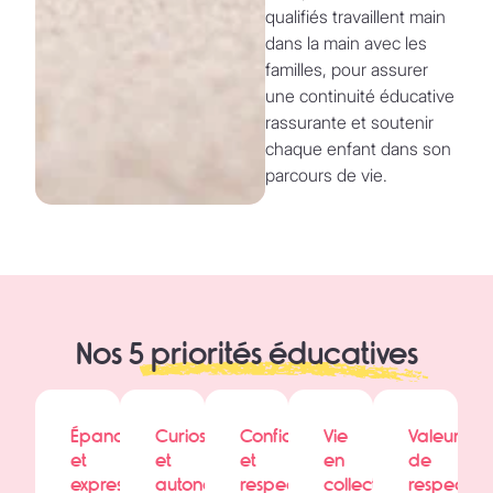
qualifiés travaillent main
dans la main avec les
familles, pour assurer
une continuité éducative
rassurante et soutenir
chaque enfant dans son
parcours de vie.
Nos 5
priorités éducatives
Épanouissement
Curiosité
Confiance
Vie
Valeurs
et
et
et
en
de
expression
autonomie
respect
collectivité
respect