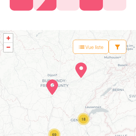
+
−
Vue liste
18
69