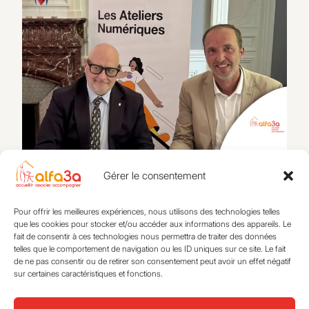
Alfa3a x Orange : accompagner les jeunes face aux
enjeux du numérique
Gérer le consentement
26 mai 2026
Pour offrir les meilleures expériences, nous utilisons des technologies telles
que les cookies pour stocker et/ou accéder aux informations des appareils. Le
fait de consentir à ces technologies nous permettra de traiter des données
telles que le comportement de navigation ou les ID uniques sur ce site. Le fait
de ne pas consentir ou de retirer son consentement peut avoir un effet négatif
S’éveiller
Actualités
sur certaines caractéristiques et fonctions.
Se loger
L’association
S’intégrer
Expertise