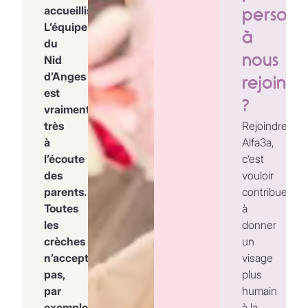
accueillis.
person
L’équipe
à
du
nous
Nid
d’Anges
rejoindr
est
?
vraiment
très
Rejoindre
à
Alfa3a,
l’écoute
c’est
des
vouloir
parents.
contribuer
Toutes
à
les
donner
crèches
un
n’acceptent
visage
pas,
plus
par
humain
exemple,
à la