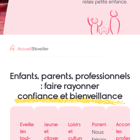
relais petite enfance.
Accueil
S’éveiller
Enfants, parents, professionnels
: faire rayonner
confiance et bienveillance
Eveiller
Jeunesse
Loisirs
Parentalité
Accompa
les
et
et
les
Nous
tout-
citoyenneté
culture
profession
faisons