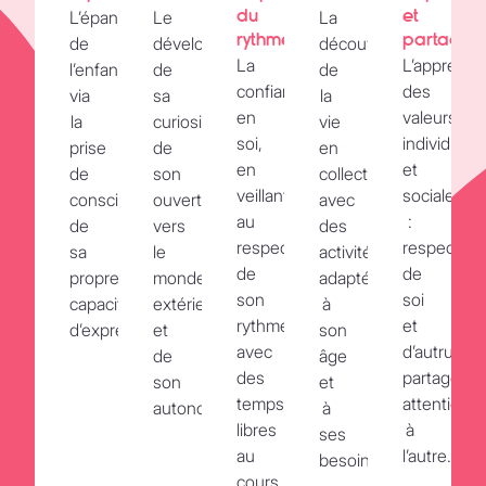
du
et
L’épanouissement
Le
La
rythme
partage
de
développement
découverte
La
L’apprenti
l’enfant,
de
de
confiance
des
via
sa
la
en
valeurs
la
curiosité,
vie
soi,
individuell
prise
de
en
en
et
de
son
collectivité
veillant
sociales
conscience
ouverture
avec
au
:
de
vers
des
respect
respect
sa
le
activités
de
de
propre
monde
adaptées
son
soi
capacité
extérieur
à
rythme,
et
d’expression.
et
son
avec
d’autrui,
de
âge
des
partage,
son
et
temps
attention
autonomie.
à
libres
à
ses
au
l’autre.
besoins.
cours