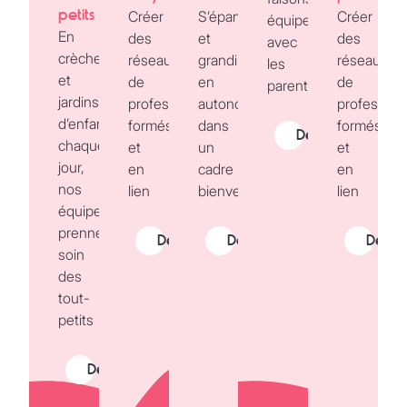
petits
Créer
S’épanouir
Créer
équipe
En
des
et
des
avec
crèche
réseaux
grandir
réseaux
les
et
de
en
de
parents
jardins
professionnels
autonomie
profession
d’enfants,
formés
dans
formés
Découvrir
chaque
et
un
et
jour,
en
cadre
en
nos
lien
bienveillant.
lien
équipes
prennent
Découvrir
Découvrir
Décou
soin
des
tout-
petits
Découvrir